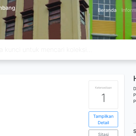
embang
Beranda
Inform
Ketersediaan
D
1
P
P
Tampilkan
Detail
S
Sitasi