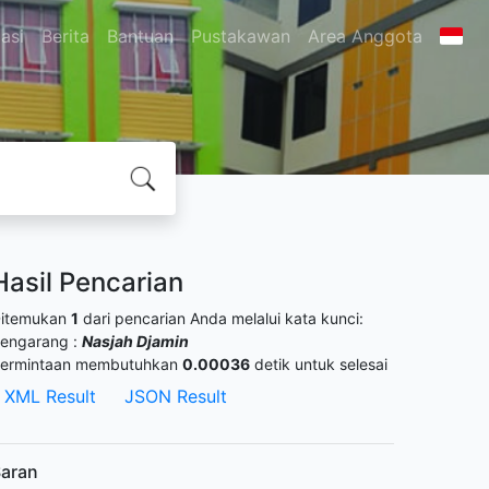
asi
Berita
Bantuan
Pustakawan
Area Anggota
Hasil Pencarian
itemukan
1
dari pencarian Anda melalui kata kunci:
engarang :
Nasjah Djamin
ermintaan membutuhkan
0.00036
detik untuk selesai
XML Result
JSON Result
aran