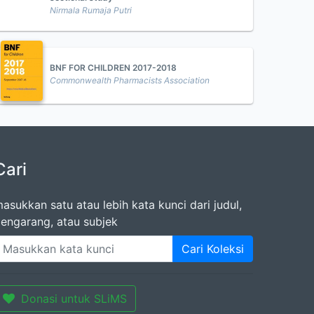
Nirmala Rumaja Putri
BNF FOR CHILDREN 2017-2018
Commonwealth Pharmacists Association
Cari
asukkan satu atau lebih kata kunci dari judul,
engarang, atau subjek
Cari Koleksi
Donasi untuk SLiMS