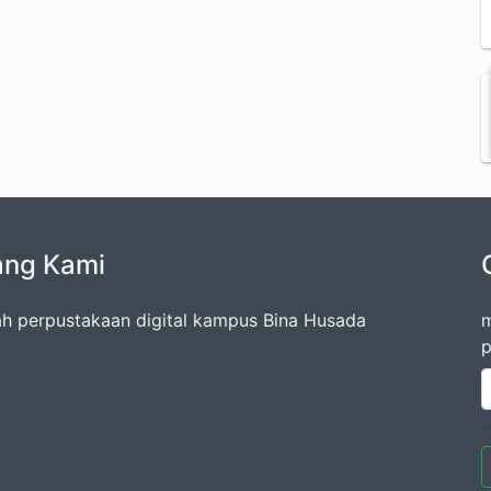
ang Kami
lah perpustakaan digital kampus Bina Husada
m
p