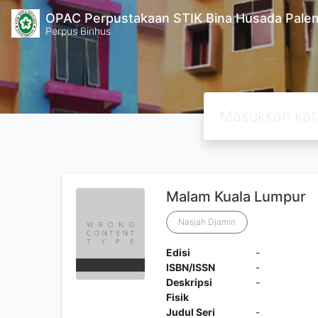
OPAC Perpustakaan STIK Bina Husada Pal
Perpus Binhus
Malam Kuala Lumpur
Nasjah Djamin
Edisi
-
ISBN/ISSN
-
Deskripsi
-
Fisik
Judul Seri
-