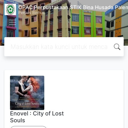
OPAC Perpustakaan STIK Bina Husada Pal
Perpus Binhus
Enovel : City of Lost
Souls