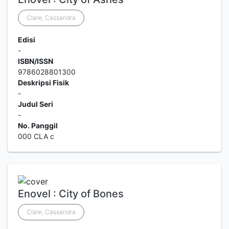
Clare, Cassandra
Edisi
-
ISBN/ISSN
9786028801300
Deskripsi Fisik
-
Judul Seri
-
No. Panggil
000 CLA c
Enovel : City of Bones
Clare, Cassandra