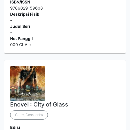
ISBN/ISSN
9786029159608
Deskripsi Fisik
-
Judul Seri
-
No. Panggil
000 CLA c
Enovel : City of Glass
Clare, Cassandra
Edisi