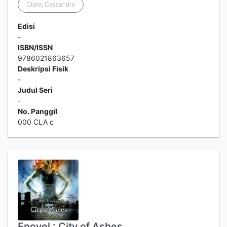
Clare, Cassandra
Edisi
-
ISBN/ISSN
9786021863657
Deskripsi Fisik
-
Judul Seri
-
No. Panggil
000 CLA c
Enovel : City of Ashes