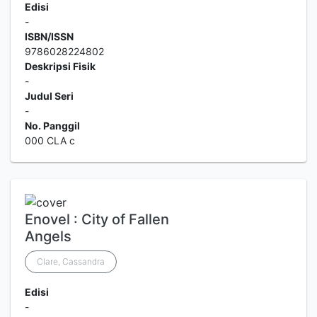
Edisi
-
ISBN/ISSN
9786028224802
Deskripsi Fisik
-
Judul Seri
-
No. Panggil
000 CLA c
Enovel : City of Fallen
Angels
Clare, Cassandra
Edisi
-